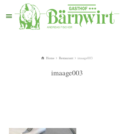
Home
Restaurant
imaage003
imaage003